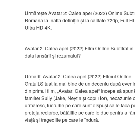
Urmărește Avatar 2: Calea apei (2022) Online Subtitr
Română la înaltă definiție și la calitate 720p, Full H
Ultra HD 4K.
Avatar 2: Calea apei (2022) Film Online Subtitrat î
data lansării și rezumatul?
Urmăriți Avatar 2: Calea apei (2022) Filmul Online 
Gratuit.Situat la mai bine de un deceniu după eveni
din primul film, „Avatar: Calea apei” începe să spun
familiei Sully (Jake, Neytiri și copiii lor), necazurile ca
urmăresc, lucrurile pe care sunt dispuși să le facă pe
proteja reciproc, bătăliile pe care le duc pentru a ră
viață și tragediile pe care le îndură.