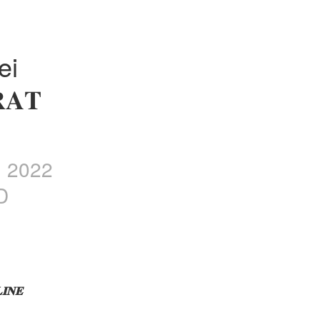
i 
𝐀𝐓 
] 2022
D
𝐍𝐄 