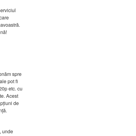
rviciul 
care 
avoastră. 
ună!
ionăm spre 
le pot fi 
0p etc. cu 
e. Acest 
țiuni de 
nță.
, unde 