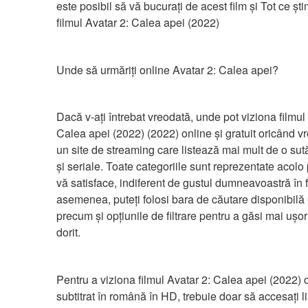
este posibil să vă bucurați de acest film și Tot ce șt
filmul Avatar 2: Calea apei (2022)
Unde să urmăriți online Avatar 2: Calea apei?
Dacă v-ați întrebat vreodată, unde pot viziona filmul 
Calea apei (2022) (2022) online și gratuit oricând vr
un site de streaming care listează mai mult de o sută
și seriale. Toate categoriile sunt reprezentate acolo 
vă satisface, indiferent de gustul dumneavoastră în f
asemenea, puteți folosi bara de căutare disponibilă p
precum și opțiunile de filtrare pentru a găsi mai ușor 
dorit.
Pentru a viziona filmul Avatar 2: Calea apei (2022) o
subtitrat în română în HD, trebuie doar să accesați lin