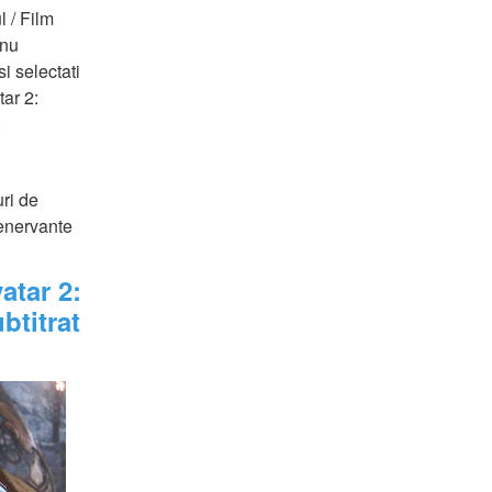
/ Film 
nu 
 selectati 
r 2: 
.
ri de 
enervante 
tar 2: 
titrat 