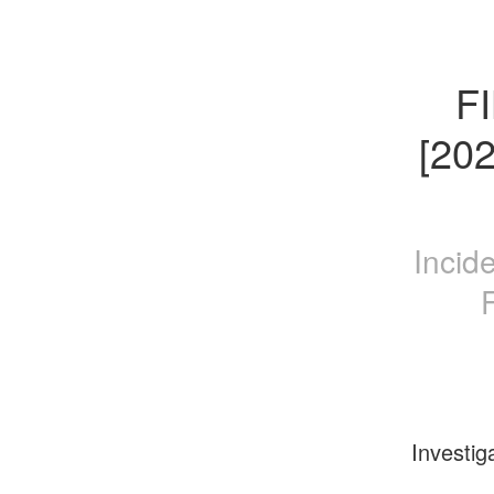
FI
[2022
Incid
Investig