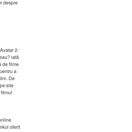
im despre 
Avatar 2: 
eau? iată 
 de filme 
pentru a 
ilm. De 
e site 
filmul 
nline 
kul oferit 