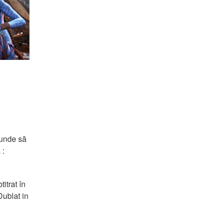
 unde să 
 :
trat în 
blat in 