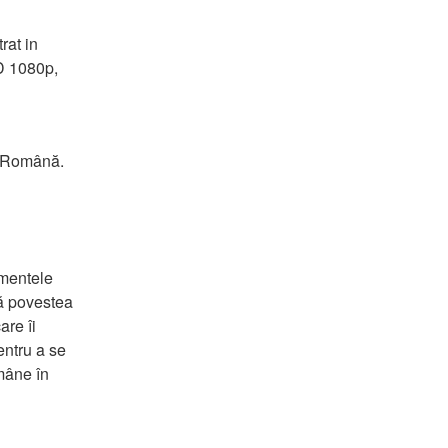
at in 
D 1080p, 
n Română. 
mentele 
ă povestea 
re îi 
ntru a se 
mâne în 