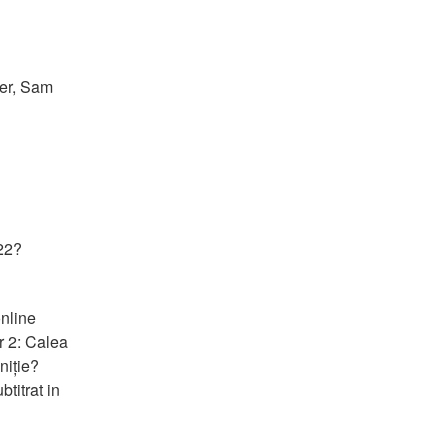
er, Sam 
022?
nline 
 2: Calea 
iție? 
itrat in 