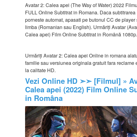
Avatar 2: Calea apei (The Way of Water) 2022 Filmul 
FULL Online Subtitrat in Romana. Daca subtitrarea 
porneste automat, apasati pe butonul CC de player si
limba (Romanian sau English). Urmăriți Avatar (Avata
Calea apei) Film Online Subtitrat in Română 1080p
Urmăriți Avatar 2: Calea apei Online in romana alatu
familie sau versiunea originala gratuit fara reclame 
la calitate HD.
Vezi Online HD ➣➣ [Filmul] » Ava
Calea apei (2022) Film Online Sub
in Româna