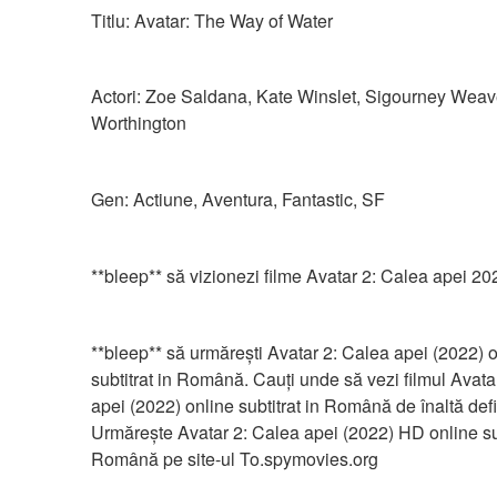
Titlu: Avatar: The Way of Water
Actori: Zoe Saldana, Kate Winslet, Sigourney Weav
Worthington
Gen: Actiune, Aventura, Fantastic, SF
**bleep** să vizionezi filme Avatar 2: Calea apei 2
**bleep** să urmărești Avatar 2: Calea apei (2022) o
subtitrat in Română. Cauți unde să vezi filmul Avatar
apei (2022) online subtitrat in Română de înaltă defin
Urmărește Avatar 2: Calea apei (2022) HD online subt
Română pe site-ul To.spymovies.org