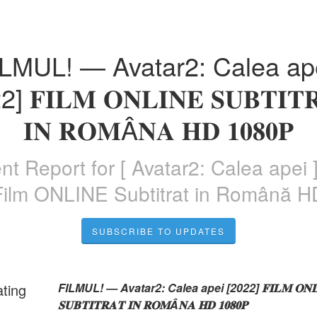
LMUL! — Avatar2: Calea ape
] 𝐅𝐈𝐋𝐌 𝐎𝐍𝐋𝐈𝐍𝐄 𝐒𝐔𝐁𝐓𝐈𝐓𝐑
𝐈𝐍 𝐑𝐎𝐌Â𝐍𝐀 𝐇𝐃 𝟏𝟎𝟖𝟎𝐏
ent Report for
[ Avatar2: Calea apei 
Film ONLINE Subtitrat in Română H
SUBSCRIBE TO UPDATES
ating
FILMUL! — Avatar2: Calea apei [2022] 𝐅𝐈𝐋𝐌 𝐎𝐍𝐋𝐈
𝐒𝐔𝐁𝐓𝐈𝐓𝐑𝐀𝐓 𝐈𝐍 𝐑𝐎𝐌Â𝐍𝐀 𝐇𝐃 𝟏𝟎𝟖𝟎𝐏