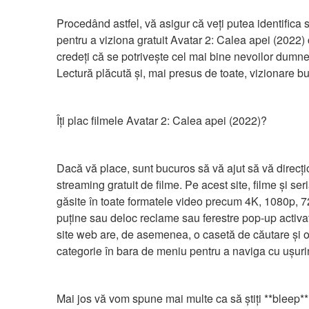
Procedând astfel, vă asigur că veți putea identifica se
pentru a viziona gratuit Avatar 2: Calea apei (2022) 
credeți că se potrivește cel mai bine nevoilor dumne
Lectură plăcută și, mai presus de toate, vizionare b
Îți plac filmele Avatar 2: Calea apei (2022)?
Dacă vă place, sunt bucuros să vă ajut să vă direcț
streaming gratuit de filme. Pe acest site, filme și seria
găsite în toate formatele video precum 4K, 1080p, 72
puține sau deloc reclame sau ferestre pop-up activat
site web are, de asemenea, o casetă de căutare și op
categorie în bara de meniu pentru a naviga cu ușuri
Mai jos vă vom spune mai multe ca să știți **bleep**